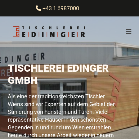
+43 1 6987000

TISCHLEREI EDINGER
GMBH
Als eine der traditionsreichsten Tischler
Wiens sind wir Experten auf dem Gebiet der
Sanierung von Fenstern und Türen. Viele
repräsentative Häuser in den schönsten
Gegenden in und rund um Wien erstrahlen
heute durch unsere Arbeit wieder in neuem